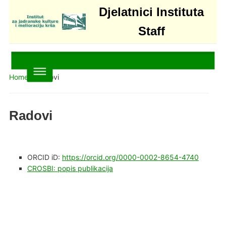
Djelatnici Instituta
Staff
Home
»
Radovi
Radovi
ORCID iD:
https://orcid.org/0000-0002-8654-4740
CROSBI: popis publikacija