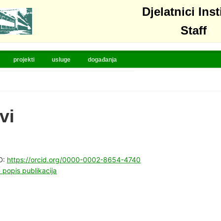
Djelatnici Inst
Staff
projekti
usluge
događanja
vi
D:
https://orcid.org/0000-0002-8654-4740
popis publikacija