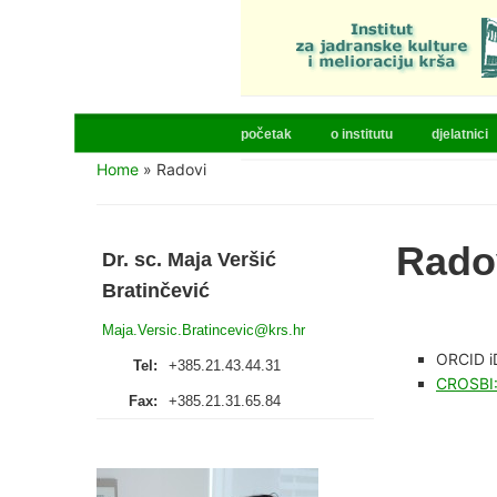
početak
o institutu
djelatnici
Home
»
Radovi
Rado
Dr. sc. Maja Veršić
Bratinčević
Maja.Versic.Bratincevic@krs.hr
ORCID i
Tel:
+385.21.43.44.31
CROSBI: 
Fax:
+385.21.31.65.84